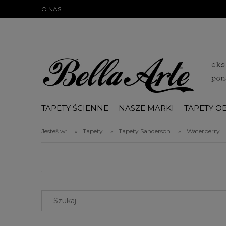
})(document);
O NAS
TAPETY ŚCIENNE
NASZE MARKI
TAPETY O
BLOG
Jesteś w:
»
Tapety
»
Tapety Sanderson
»
Waterperry
.