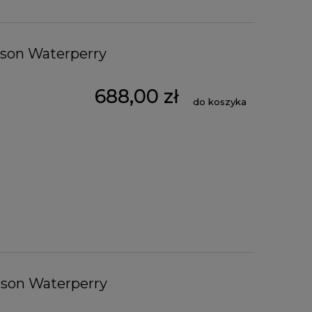
rson Waterperry
688,00 zł
do koszyka
rson Waterperry