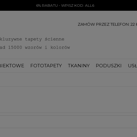
6% RABATU - WPISZ KOD: ALL6
ZAMÓW PRZEZ TELEFON: 22 8
BIEKTOWE
FOTOTAPETY
TKANINY
PODUSZKI
USŁ