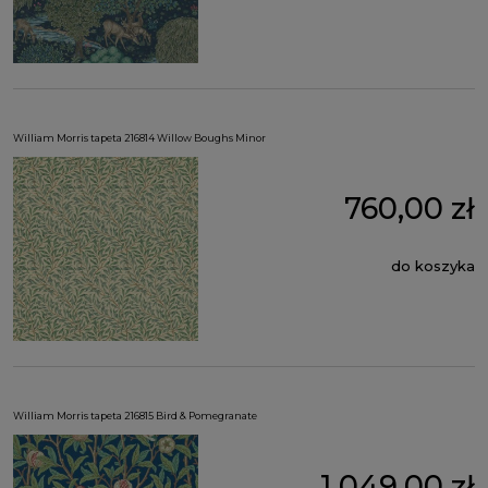
William Morris tapeta 216814 Willow Boughs Minor
760,00 zł
do koszyka
William Morris tapeta 216815 Bird & Pomegranate
1 049,00 zł