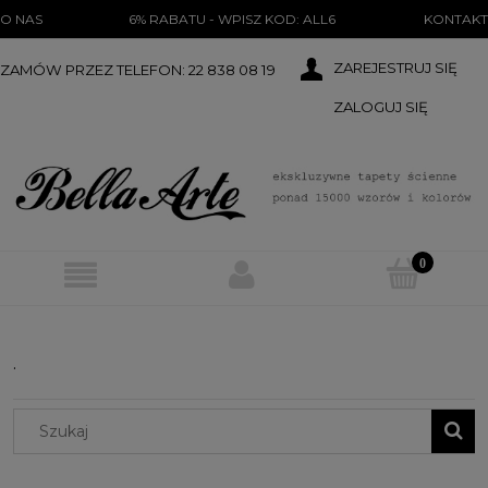
})(document);
O NAS
6% RABATU - WPISZ KOD: ALL6
KONTAKT
ZAREJESTRUJ SIĘ
ZAMÓW PRZEZ TELEFON: 22 838 08 19
ZALOGUJ SIĘ
.