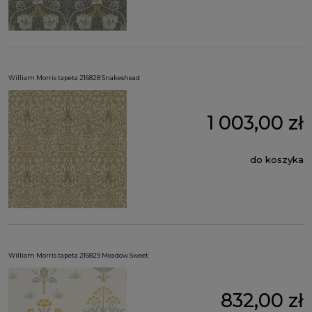
William Morris tapeta 216828 Snakeshead
1 003,00 zł
do koszyka
William Morris tapeta 216829 Meadow Sweet
832,00 zł