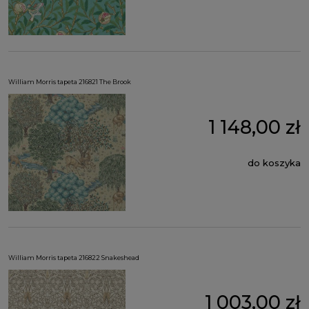
William Morris tapeta 216821 The Brook
1 148,00 zł
do koszyka
William Morris tapeta 216822 Snakeshead
1 003,00 zł