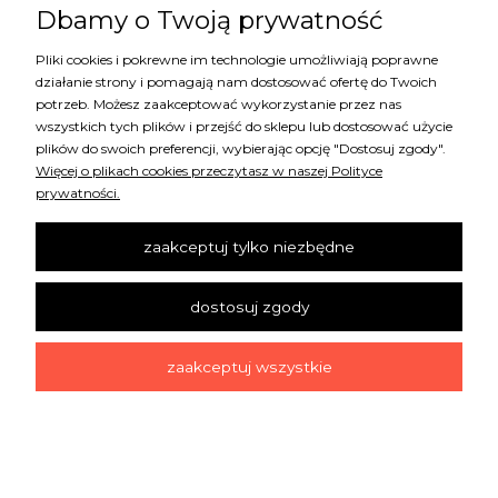
Dbamy o Twoją prywatność
William Morris tapeta 216854 Chrysanthemum
Pliki cookies i pokrewne im technologie umożliwiają poprawne
działanie strony i pomagają nam dostosować ofertę do Twoich
931,00 zł
potrzeb. Możesz zaakceptować wykorzystanie przez nas
wszystkich tych plików i przejść do sklepu lub dostosować użycie
plików do swoich preferencji, wybierając opcję "Dostosuj zgody".
do koszyka
Więcej o plikach cookies przeczytasz w naszej Polityce
prywatności.
zaakceptuj tylko niezbędne
dostosuj zgody
William Morris tapeta 216855 Owen Jones
zaakceptuj wszystkie
760,00 zł
do koszyka