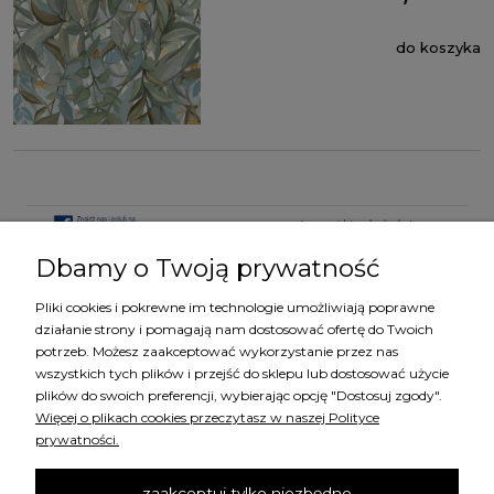
do koszyka
Dbamy o Twoją prywatność
Pliki cookies i pokrewne im technologie umożliwiają poprawne
KATEGORIE
działanie strony i pomagają nam dostosować ofertę do Twoich
potrzeb. Możesz zaakceptować wykorzystanie przez nas
wszystkich tych plików i przejść do sklepu lub dostosować użycie
MARKI
plików do swoich preferencji, wybierając opcję "Dostosuj zgody".
Więcej o plikach cookies przeczytasz w naszej Polityce
prywatności.
ZAKUPY
zaakceptuj tylko niezbędne