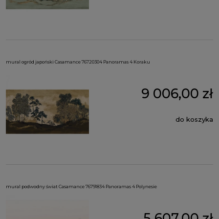
mural ogród japoński Casamance 76720304 Panoramas 4 Koraku
9 006,00 zł
do koszyka
mural podwodny świat Casamance 76791834 Panoramas 4 Polynesie
5 607,00 zł