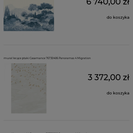
6 740,00 zł
do koszyka
mural lecące ptaki Casamance 76730406 Panoramas 4 Migration
3 372,00 zł
do koszyka