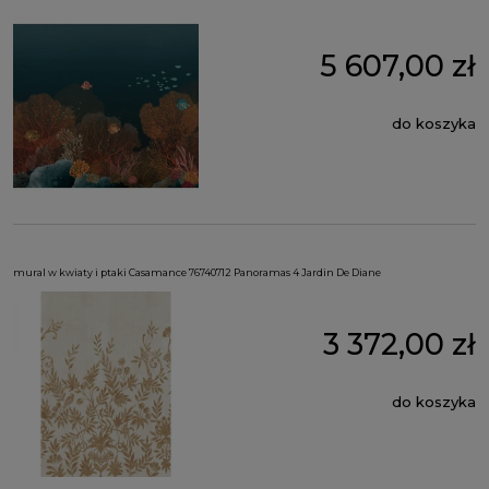
5 607,00 zł
do koszyka
mural w kwiaty i ptaki Casamance 76740712 Panoramas 4 Jardin De Diane
3 372,00 zł
do koszyka