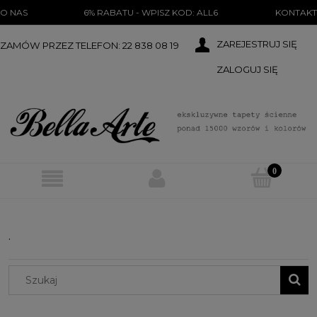
})(document);
O NAS
6% RABATU - WPISZ KOD: ALL6
KONTAKT
ZAREJESTRUJ SIĘ
ZAMÓW PRZEZ TELEFON: 22 838 08 19
ZALOGUJ SIĘ
.