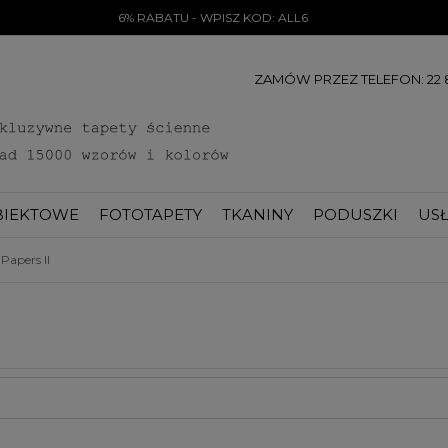
6% RABATU - WPISZ KOD: ALL6
ZAMÓW PRZEZ TELEFON: 22 8
BIEKTOWE
FOTOTAPETY
TKANINY
PODUSZKI
USŁ
Papers II