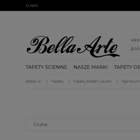
})(document);
O NAS
TAPETY ŚCIENNE
NASZE MARKI
TAPETY O
BLOG
Jesteś w:
»
Tapety
»
Tapety Ralph Lauren
»
Signature 
.