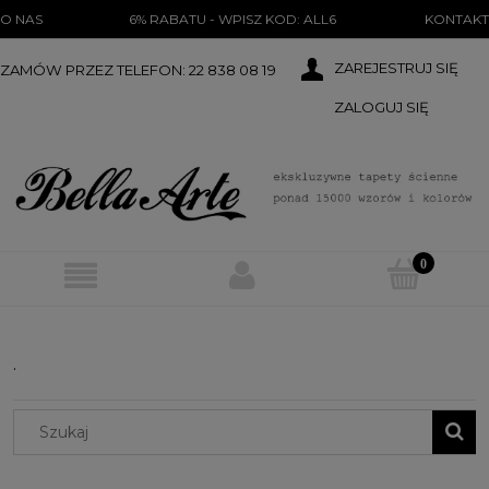
})(document);
O NAS
6% RABATU - WPISZ KOD: ALL6
KONTAKT
ZAREJESTRUJ SIĘ
ZAMÓW PRZEZ TELEFON: 22 838 08 19
ZALOGUJ SIĘ
.