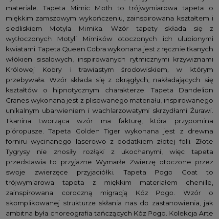
materiale. Tapeta Mimic Moth to trójwymiarowa tapeta o
miękkim zamszowym wykończeniu, zainspirowana kształtem i
siedliskiem Motyla Mimika. Wzór tapety składa się z
wytłoczonych Motyli Mimików otoczonych ich ulubionymi
kwiatami. Tapeta Queen Cobra wykonana jest z ręcznie tkanych
włókien sisalowych, inspirowanych rytmicznymi krzywiznami
Królowej Kobry i trawiastym środowiskiem, w którym
przebywała. Wzór składa się z okrągłych, nakładających się
kształtów o hipnotycznym charakterze. Tapeta Dandelion
Cranes wykonana jest z plisowanego materiału, inspirowanego
unikalnym ubarwieniem i wachlarzowatymi skrzydłami Żurawi.
Tkanina tworząca wzór ma fakturę, która przypomina
pióropusze. Tapeta Golden Tiger wykonana jest z drewna
forniru wycinanego laserowo z dodatkiem złotej folii. Złote
Tygrysy nie znosiły rozłąki z ukochanymi, więc tapeta
przedstawia to przyjazne Wymarłe Zwierzę otoczone przez
swoje zwierzęce przyjaciółki. Tapeta Pogo Goat to
trójwymiarowa tapeta z miękkim materiałem chenille,
zainspirowana coroczną migracją Kóz Pogo. Wzór o
skomplikowanej strukturze skłania nas do zastanowienia, jak
ambitna była choreografia tańczących Kóz Pogo. Kolekcja Arte