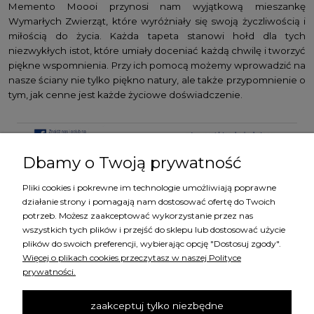
Memento Moooi przynosi nam wyjątkową mieszankę
Wymarłych Zwierząt, które wyróżniały się swoją życzliwością i
miłością do życia. Każda tapeta stanowi hołd dla tych
niezwykłych istot, które umiały doceniać każdą chwilę i tworzyć
piękne wspomnienia. Przy ich pomocą możemy wprowadzić na
nasze ściany nie tylko piękno natury, ale także przypomnienie o
tym, jak cenne jest każde życiowe doświadczenie.
Dbamy o Twoją prywatność
Pliki cookies i pokrewne im technologie umożliwiają poprawne
KATEGORIE
działanie strony i pomagają nam dostosować ofertę do Twoich
potrzeb. Możesz zaakceptować wykorzystanie przez nas
wszystkich tych plików i przejść do sklepu lub dostosować użycie
MARKI
plików do swoich preferencji, wybierając opcję "Dostosuj zgody".
Więcej o plikach cookies przeczytasz w naszej Polityce
prywatności.
ZAKUPY
zaakceptuj tylko niezbędne