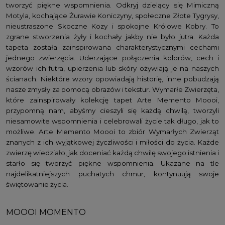
tworzyć piękne wspomnienia. Odkryj dzielący się Mimiczną
Motyla, kochające Żurawie Koniczyny, społeczne Złote Tygrysy,
nieustraszone Skoczne Kozy i spokojne Królowe Kobry. To
zgrane stworzenia żyły i kochały jakby nie było jutra. Każda
tapeta została zainspirowana charakterystycznymi cechami
jednego zwierzęcia. Uderzające połączenia kolorów, cech i
wzorów ich futra, upierzenia lub skóry ożywiają je na naszych
ścianach. Niektóre wzory opowiadają historię, inne pobudzają
nasze zmysły za pomocą obrazów i tekstur. Wymarłe Zwierzęta,
które zainspirowały kolekcję tapet Arte Memento Moooi,
przypomną nam, abyśmy cieszyli się każdą chwilą, tworzyli
niesamowite wspomnienia i celebrowali życie tak długo, jak to
możliwe. Arte Memento Moooi to zbiór Wymarłych Zwierząt
znanych z ich wyjątkowej życzliwości i miłości do życia. Każde
zwierzę wiedziało, jak doceniać każdą chwilę swojego istnienia i
starło się tworzyć piękne wspomnienia. Ukazane na tle
najdelikatniejszych puchatych chmur, kontynuują swoje
świętowanie życia.
MOOOI MOMENTO