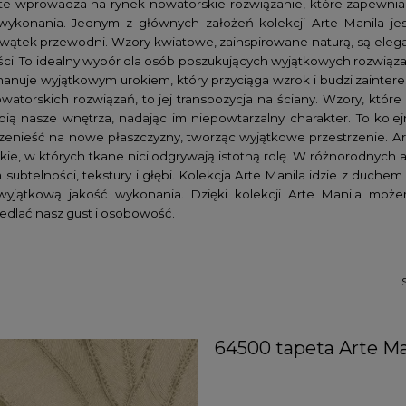
te wprowadza na rynek nowatorskie rozwiązanie, które zapewnia 
wykonania. Jednym z głównych założeń kolekcji Arte Manila jest
wątek przewodni. Wzory kwiatowe, zainspirowane naturą, są elegan
ści. To idealny wybór dla osób poszukujących wyjątkowych rozwiąza
anuje wyjątkowym urokiem, który przyciąga wzrok i budzi zaintere
watorskich rozwiązań, to jej transpozycja na ściany. Wzory, któr
bią nasze wnętrza, nadając im niepowtarzalny charakter. To kolejn
enieść na nowe płaszczyzny, tworząc wyjątkowe przestrzenie. Ar
kie, w których tkane nici odgrywają istotną rolę. W różnorodnych 
subtelności, tekstury i głębi. Kolekcja Arte Manila idzie z duche
wyjątkową jakość wykonania. Dzięki kolekcji Arte Manila może
edlać nasz gust i osobowość.
64500 tapeta Arte Ma