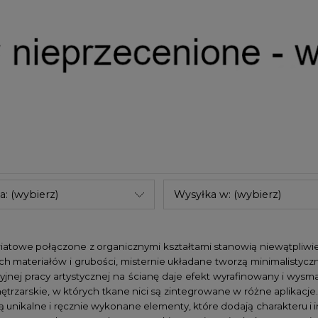
a: (wybierz)
Wysyłka w: (wybierz)
atowe połączone z organicznymi kształtami stanowią niewątpliwie 
ych materiałów i grubości, misternie układane tworzą minimalistycz
zyjnej pracy artystycznej na ścianę daje efekt wyrafinowany i wy
ętrzarskie, w których tkane nici są zintegrowane w różne aplikacj
 unikalne i ręcznie wykonane elementy, które dodają charakteru i 