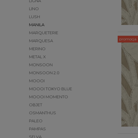
LIGNA
LINO
LUSH
MANILA
MARQUETERIE
promocja
MARQUESA
MERINO
METAL X
MONSOON
MONSOON 2.0
MOOOI
MOOOI TOKYO BLUE
MOOOI MOMENTO
OBJET
OSMANTHUS
PALEO
PAMPAS
SELVA