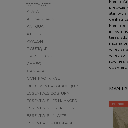
Manila Ar
TAPETY ARTE
precyzję 
ALAYA
stanowią 
ALL NATURALS
delikatno
Manila em
ANTIGUA
innych no
ATELIER
teraz zdo
AVALON
można prz
BOUTIQUE
wnętrzars
wnętrzom 
BRUSHED SUEDE
również 
CAMEO
odzwierci
CANTALA
CONTRACT VINYL
DECORS & PANORAMIQUES
MANILA
ESSENTIALS COSTURA
ESSENTIALS LES NUANCES
promocja
ESSENTIALS LES TRICOTS
ESSENTIALS L`INVITE
ESSENTIALS MODULAIRE