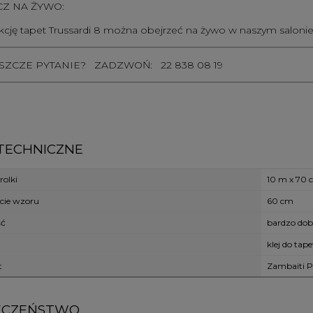
Z NA ŻYWO:
kcję tapet Trussardi 8 można obejrzeć na żywo w naszym salonie 
ESZCZE PYTANIE? ZADZWOŃ:
22 838 08 19
TECHNICZNE
olki
10 m x 70 
cie wzoru
60 cm
ść
bardzo dob
klej do tape
t
Zambaiti P
ECZEŃSTWO