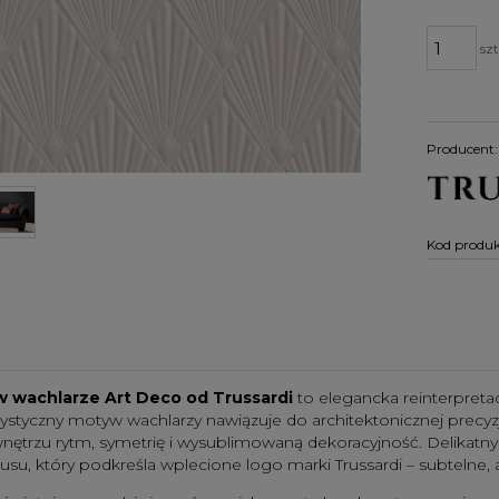
szt
Producent:
Kod produk
 wachlarze Art Deco od Trussardi
to elegancka reinterpretacj
rystyczny motyw wachlarzy nawiązuje do architektonicznej precy
nętrzu rytm, symetrię i wysublimowaną dekoracyjność. Delikatny
susu, który podkreśla wplecione logo marki Trussardi – subtelne,