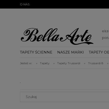
})(document);
O NAS
TAPETY ŚCIENNE
NASZE MARKI
TAPETY O
BLOG
Jesteś w:
»
Tapety
»
Tapety Trussardi
»
Trussardi 8
»
.