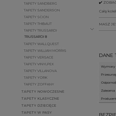
✔️
ZOBAC
TAPETY SANDBERG
TAPETY SANDERSON
Całą kole
TAPETY SCION
TAPETY THIBAUT
MASZ J
TAPETY TRUSSARDI
TRUSSARDI 8
TAPETY WALLQUEST
TAPETY WILLIAM MORRIS
DANE 
TAPETY VERSACE
TAPETY VINYLPEX
Wymiary r
TAPETY VILLANOVA
Przesunię
TAPETY YORK
Odporno
TAPETY ZOFFANY
Zalecenia
TAPETY NOWOCZESNE
TAPETY KLASYCZNE
Producen
TAPETY DZIECIĘCE
TAPETY W PASY
BEZPI