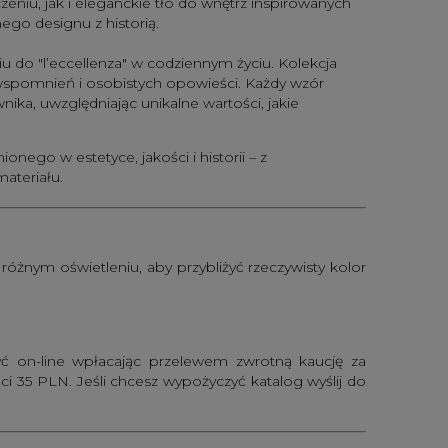
eniu, jak i eleganckie tło do wnętrz inspirowanych
go designu z historią.
niu do "l’eccellenza" w codziennym życiu. Kolekcja
i, wspomnień i osobistych opowieści. Każdy wzór
ka, uwzględniając unikalne wartości, jakie
onego w estetyce, jakości i historii – z
ateriału.
żnym oświetleniu, aby przybliżyć rzeczywisty kolor
yć on-line wpłacając przelewem zwrotną kaucję za
 35 PLN. Jeśli chcesz wypożyczyć katalog wyślij do