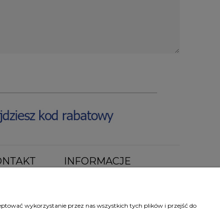
ONTAKT
INFORMACJE
a lokal 44a
O nas
Jak kupować ?
Częste pytania
eptować wykorzystanie przez nas wszystkich tych plików i przejść do
Klej do tapet gratis