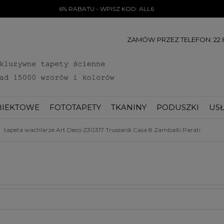
6% RABATU - WPISZ KOD: ALL6
ZAMÓW PRZEZ TELEFON: 22 8
BIEKTOWE
FOTOTAPETY
TKANINY
PODUSZKI
USŁ
tapeta wachlarze Art Deco Z30317 Trussardi Casa 8 Zambaiti Parati