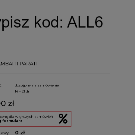
MBAITI PARATI
ć:
dostępny na zamówienie
:
14 - 21 dni
0 zł
 cenę dla większych zamówień
j formularz
0 zł
tawy: