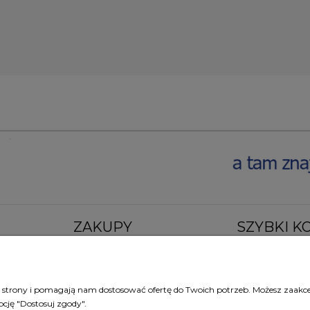
ZAKUPY
SZYBKI K
Czas realizacji zamówienia
Al. Jana Pawła II 45
Formy płatności
+48 22 838 08 19
Koszt dostawy
sklep@bellaarte.pl
ie strony i pomagają nam dostosować ofertę do Twoich potrzeb. Możesz zaakc
Reklamacje i zwroty
Kontakt
pcję "Dostosuj zgody".