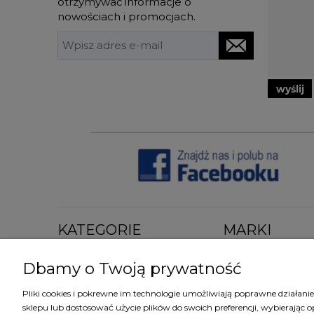
otrzymywać informacje o
nowościach i promocjach.
wyślij
KATEGORIE
MARKI
Tapety klasyczne
Tapety Arte
Dbamy o Twoją prywatność
Tapety nowoczesne
Tapety Cole&Son
Tapety dziecięce
Tapety Eijffinger
Pliki cookies i pokrewne im technologie umożliwiają poprawne działan
Tapety w zwierzęta
Tapety Harlequin
sklepu lub dostosować użycie plików do swoich preferencji, wybierając o