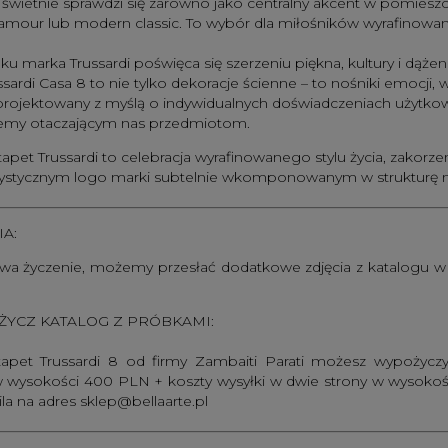
 świetnie sprawdzi się zarówno jako centralny akcent w pomieszcz
amour lub modern classic. To wybór dla miłośników wyrafinowane
oku marka Trussardi poświęca się szerzeniu piękna, kultury i dąże
ssardi Casa 8 to nie tylko dekoracje ścienne – to nośniki emocj
projektowany z myślą o indywidualnych doświadczeniach użytkowni
jemy otaczającym nas przedmiotom.
tapet Trussardi to celebracja wyrafinowanego stylu życia, zakorzeni
rystycznym logo marki subtelnie wkomponowanym w strukturę m
IA:
a życzenie, możemy przesłać dodatkowe zdjęcia z katalogu w ró
YCZ KATALOG Z PRÓBKAMI:
tapet Trussardi 8 od firmy Zambaiti Parati możesz wypożycz
 wysokości 400 PLN + koszty wysyłki w dwie strony w wysokości
la na adres
sklep@bellaarte.pl