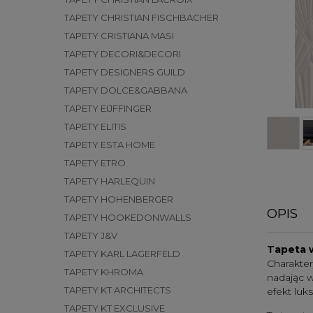
TAPETY CHRISTIAN FISCHBACHER
TAPETY CRISTIANA MASI
TAPETY DECORI&DECORI
TAPETY DESIGNERS GUILD
TAPETY DOLCE&GABBANA
TAPETY EIJFFINGER
TAPETY ELITIS
TAPETY ESTA HOME
TAPETY ETRO
TAPETY HARLEQUIN
TAPETY HOHENBERGER
OPIS
TAPETY HOOKEDONWALLS
TAPETY J&V
Tapeta w
TAPETY KARL LAGERFELD
Charakte
TAPETY KHROMA
nadając w
TAPETY KT ARCHITECTS
efekt luk
TAPETY KT EXCLUSIVE