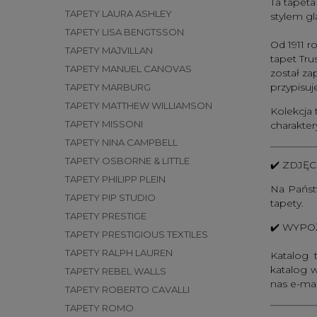
Ta tapeta
TAPETY LAURA ASHLEY
stylem gl
TAPETY LISA BENGTSSON
Od 1911 r
TAPETY MAJVILLAN
tapet Tru
TAPETY MANUEL CANOVAS
został za
przypisu
TAPETY MARBURG
TAPETY MATTHEW WILLIAMSON
Kolekcja 
TAPETY MISSONI
charakte
TAPETY NINA CAMPBELL
TAPETY OSBORNE & LITTLE
✔️
ZDJĘC
TAPETY PHILIPP PLEIN
Na Państw
TAPETY PIP STUDIO
tapety.
TAPETY PRESTIGE
✔️
WYPOŻ
TAPETY PRESTIGIOUS TEXTILES
TAPETY RALPH LAUREN
Katalog 
katalog w
TAPETY REBEL WALLS
nas e-mai
TAPETY ROBERTO CAVALLI
TAPETY ROMO