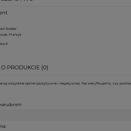
ent
ean Rodier
ouse, Francja
tis.fr
 O PRODUKCIE (0)
 są wszystkie opinie (pozytywne i negatywne). Nie weryfikujemy, czy pochod
 pseudonim:
nia: