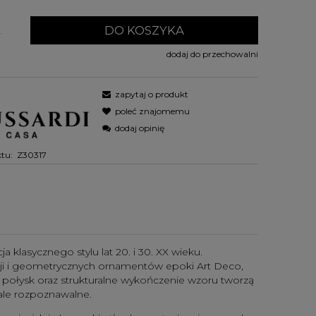
DO KOSZYKA
.
dodaj do przechowalni
zapytaj o produkt
poleć znajomemu
dodaj opinię
tu:
Z30317
a klasycznego stylu lat 20. i 30. XX wieku.
zji i geometrycznych ornamentów epoki Art Deco,
 połysk oraz strukturalne wykończenie wzoru tworzą
 ale rozpoznawalne.