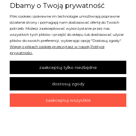
Dbamy o Twoją prywatność
Pliki cookies i pokrewne im technologie umożliwiają poprawne
działanie strony i pomagają nam dostosować ofertę do Twoich
potrzeb. Możesz zaakceptować wykorzystanie przez nas
wszystkich tych plików i przejść do sklepu lub dostosować użycie
plików do swoich preferencji, wybierając opcję "Dostosuj zgody".
Więcej o plikach cookies przeczytasz w naszej Polityce
prywatności.
214725 TAPETA WILLIAM MORRIS
zaakceptuj tylko niezbędne
803,70 zł
dostosuj zgody
zaakceptuj wszystkie