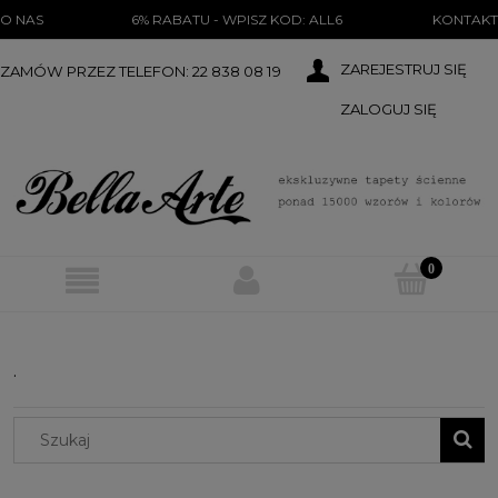
})(document);
O NAS
6% RABATU - WPISZ KOD: ALL6
KONTAKT
ZAREJESTRUJ SIĘ
ZAMÓW PRZEZ TELEFON: 22 838 08 19
ZALOGUJ SIĘ
.