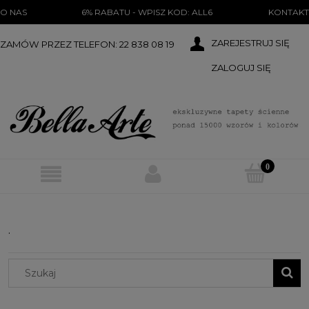
})(document);
O NAS
6% RABATU - WPISZ KOD: ALL6
KONTAKT
ZAREJESTRUJ SIĘ
ZAMÓW PRZEZ TELEFON: 22 838 08 19
ZALOGUJ SIĘ
.