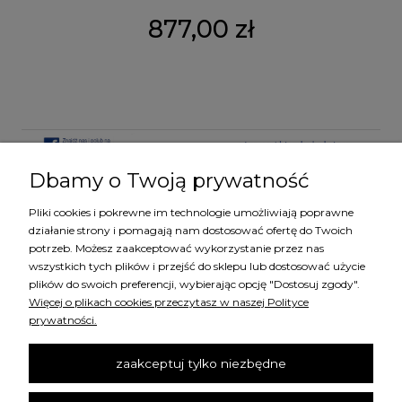
877,00 zł
Dbamy o Twoją prywatność
Pliki cookies i pokrewne im technologie umożliwiają poprawne
KATEGORIE
działanie strony i pomagają nam dostosować ofertę do Twoich
potrzeb. Możesz zaakceptować wykorzystanie przez nas
wszystkich tych plików i przejść do sklepu lub dostosować użycie
MARKI
plików do swoich preferencji, wybierając opcję "Dostosuj zgody".
Więcej o plikach cookies przeczytasz w naszej Polityce
prywatności.
ZAKUPY
zaakceptuj tylko niezbędne
SZYBKI KONTAKT