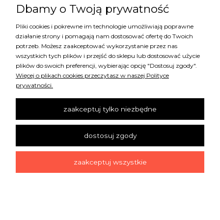
Dbamy o Twoją prywatność
Pliki cookies i pokrewne im technologie umożliwiają poprawne
48544 TAPETA ARTE CANTALA
działanie strony i pomagają nam dostosować ofertę do Twoich
potrzeb. Możesz zaakceptować wykorzystanie przez nas
wszystkich tych plików i przejść do sklepu lub dostosować użycie
217,00 zł
plików do swoich preferencji, wybierając opcję "Dostosuj zgody".
Więcej o plikach cookies przeczytasz w naszej Polityce
prywatności.
zaakceptuj tylko niezbędne
dostosuj zgody
zaakceptuj wszystkie