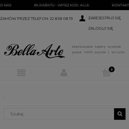
})(document);
O NAS
6% RABATU - WPISZ KOD: ALL6
KONTAKT
ZAREJESTRUJ SIĘ
ZAMÓW PRZEZ TELEFON: 22 838 08 19
ZALOGUJ SIĘ
.