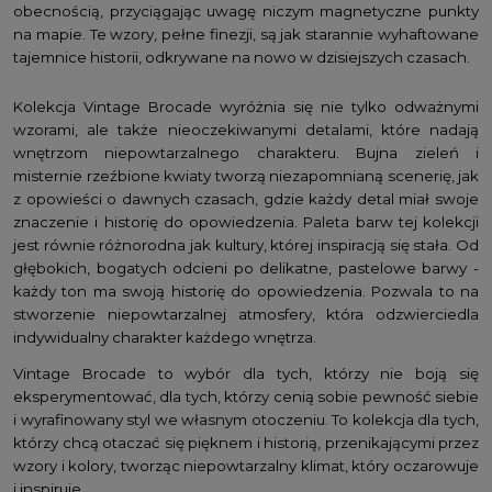
obecnością, przyciągając uwagę niczym magnetyczne punkty
na mapie. Te wzory, pełne finezji, są jak starannie wyhaftowane
tajemnice historii, odkrywane na nowo w dzisiejszych czasach.
Kolekcja Vintage Brocade wyróżnia się nie tylko odważnymi
wzorami, ale także nieoczekiwanymi detalami, które nadają
wnętrzom niepowtarzalnego charakteru. Bujna zieleń i
misternie rzeźbione kwiaty tworzą niezapomnianą scenerię, jak
z opowieści o dawnych czasach, gdzie każdy detal miał swoje
znaczenie i historię do opowiedzenia. Paleta barw tej kolekcji
jest równie różnorodna jak kultury, której inspiracją się stała. Od
głębokich, bogatych odcieni po delikatne, pastelowe barwy -
każdy ton ma swoją historię do opowiedzenia. Pozwala to na
stworzenie niepowtarzalnej atmosfery, która odzwierciedla
indywidualny charakter każdego wnętrza.
Vintage Brocade to wybór dla tych, którzy nie boją się
eksperymentować, dla tych, którzy cenią sobie pewność siebie
i wyrafinowany styl we własnym otoczeniu. To kolekcja dla tych,
którzy chcą otaczać się pięknem i historią, przenikającymi przez
wzory i kolory, tworząc niepowtarzalny klimat, który oczarowuje
i inspiruje.