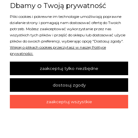
229,00 zł
Dbamy o Twoją prywatność
Pliki cookies i pokrewne im technologie umożliwiają poprawne
działanie strony i pomagają nam dostosować ofertę do Twoich
potrzeb. Możesz zaakceptować wykorzystanie przez nas
wszystkich tych plików i przejść do sklepu lub dostosować użycie
nowość
plików do swoich preferencji, wybierając opcję "Dostosuj zgody".
Więcej o plikach cookies przeczytasz w naszej Polityce
prywatności.
zaakceptuj tylko niezbędne
dostosuj zgody
zaakceptuj wszystkie
FOTOTAPETA LAS WE MGLE R18867 REBEL WALLS
229,00 zł