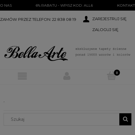
})(document);
O NAS
6% RABATU - WPISZ KOD: ALL6
KONTAKT
ZAREJESTRUJ SIĘ
ZAMÓW PRZEZ TELEFON: 22 838 08 19
ZALOGUJ SIĘ
.