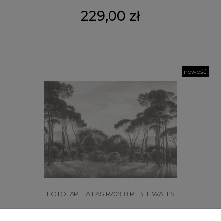
229,00 zł
nowość
FOTOTAPETA LAS R20918 REBEL WALLS