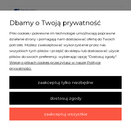
Dbamy o Twoją prywatność
Pliki cookies i pokrewne im technologie umożliwiają poprawne
KATEGORIE
działanie strony i pomagają nam dostosować ofertę do Twoich
potrzeb. Możesz zaakceptować wykorzystanie przez nas
wszystkich tych plików i przejść do sklepu lub dostosować użycie
MARKI
plików do swoich preferencji, wybierając opcję "Dostosuj zgody".
Więcej o plikach cookies przeczytasz w naszej Polityce
prywatności.
ZAKUPY
zaakceptuj tylko niezbędne
SZYBKI KONTAKT
dostosuj zgody
INFORMACJE
zaakceptuj wszystkie