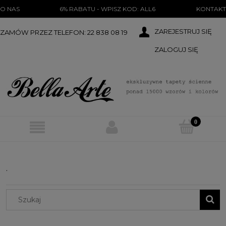
})(document);
O NAS
6% RABATU - WPISZ KOD: ALL6
KONTAKT
ZAREJESTRUJ SIĘ
ZAMÓW PRZEZ TELEFON: 22 838 08 19
ZALOGUJ SIĘ
.