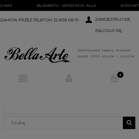
})(document);
O NAS
6% RABATU - WPISZ KOD: ALL6
KONTAKT
ZAREJESTRUJ SIĘ
ZAMÓW PRZEZ TELEFON: 22 838 08 19
ZALOGUJ SIĘ
.