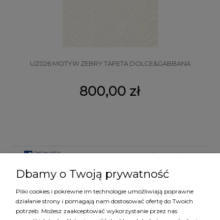
UZ026 MOTYW ZEBRY TAPETA DOLCE&GABBANA
800,00 zł
Dbamy o Twoją prywatność
Pliki cookies i pokrewne im technologie umożliwiają poprawne
KATEGORIE
działanie strony i pomagają nam dostosować ofertę do Twoich
potrzeb. Możesz zaakceptować wykorzystanie przez nas