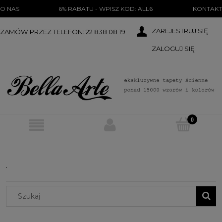
})(document);
O NAS
6% RABATU - WPISZ KOD: ALL6
KONTAKT
ZAREJESTRUJ SIĘ
ZAMÓW PRZEZ TELEFON: 22 838 08 19
ZALOGUJ SIĘ
.