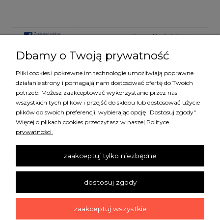
Dbamy o Twoją prywatność
Pliki cookies i pokrewne im technologie umożliwiają poprawne
KATEGORIE
działanie strony i pomagają nam dostosować ofertę do Twoich
potrzeb. Możesz zaakceptować wykorzystanie przez nas
wszystkich tych plików i przejść do sklepu lub dostosować użycie
MARKI
plików do swoich preferencji, wybierając opcję "Dostosuj zgody".
Więcej o plikach cookies przeczytasz w naszej Polityce
prywatności.
ZAKUPY
zaakceptuj tylko niezbędne
SZYBKI KONTAKT
dostosuj zgody
INFORMACJE
zaakceptuj wszystkie