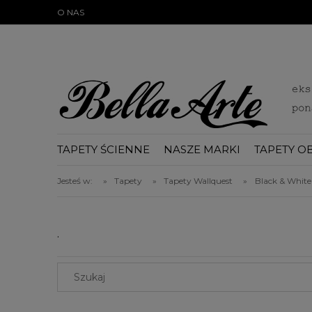
})(document);
O NAS
TAPETY ŚCIENNE
NASZE MARKI
TAPETY O
BLOG
Jesteś w:
»
Tapety
»
Tapety Wallquest
»
Black & White
.