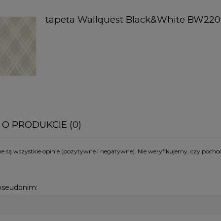
tapeta Wallquest Black&White BW22
 O PRODUKCIE (0)
 są wszystkie opinie (pozytywne i negatywne). Nie weryfikujemy, czy pochod
 pseudonim: