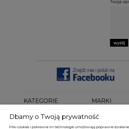
Twoja opi
wyślij
KATEGORIE
MARKI
Tapety klasyczne
Tapety Arte
Dbamy o Twoją prywatność
Tapety nowoczesne
Tapety Cole&Son
Tapety dziecięce
Tapety Eijffinger
Pliki cookies i pokrewne im technologie umożliwiają poprawne działan