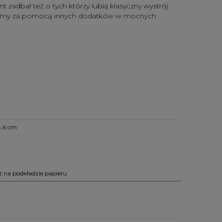
adbał też o tych którzy lubią klasyczny wystrój.
ożemy za pomocą innych dodatków w mocnych
8,6 cm
et na podkładzie papieru