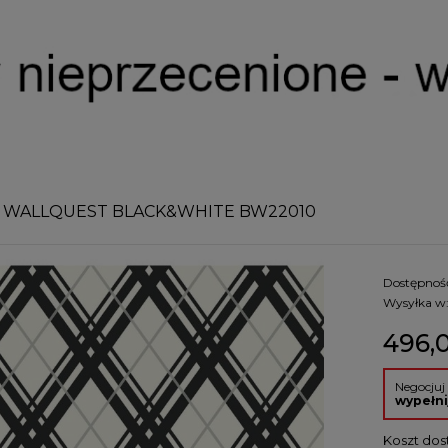
 WALLQUEST BLACK&WHITE BW22010
Dostępnoś
Wysyłka w
496,0
Negocjuj
wypełni
Koszt dos