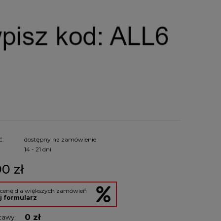
ć:
dostępny na zamówienie
:
14 - 21 dni
0 zł
 cenę dla większych zamówień
j formularz
0 zł
tawy: