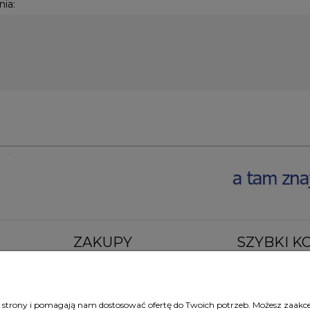
nia:
ZAKUPY
SZYBKI K
Czas realizacji zamówienia
Al. Jana Pawła II 45
Formy płatności
+48 22 838 08 19
Koszt dostawy
sklep@bellaarte.pl
ie strony i pomagają nam dostosować ofertę do Twoich potrzeb. Możesz zaakc