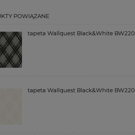
KTY POWIĄZANE
tapeta Wallquest Black&White BW22
tapeta Wallquest Black&White BW22