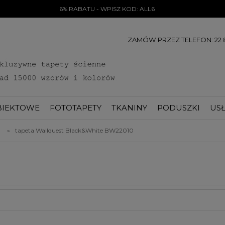
6% RABATU - WPISZ KOD: ALL6
ZAMÓW PRZEZ TELEFON: 22 8
BIEKTOWE
FOTOTAPETY
TKANINY
PODUSZKI
USŁ
»
tapeta Wallquest Black&White BW22010