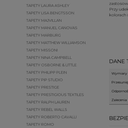
zastosowa
TAPETY LAURA ASHLEY
Przy ude
TAPETY LISA BENGTSSON
kolorach 
TAPETY MAJVILLAN
TAPETY MANUEL CANOVAS
TAPETY MARBURG
TAPETY MATTHEW WILLIAMSON
TAPETY MISSONI
TAPETY NINA CAMPBELL
DANE 
TAPETY OSBORNE & LITTLE
TAPETY PHILIPP PLEIN
Wymiary r
TAPETY PIP STUDIO
Przesunię
TAPETY PRESTIGE
Odporno
TAPETY PRESTIGIOUS TEXTILES
Zalecenia
TAPETY RALPH LAUREN
TAPETY REBEL WALLS
TAPETY ROBERTO CAVALLI
BEZPI
TAPETY ROMO