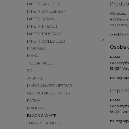
Produc
TAPETY SANDBERG
TAPETY SANDERSON
Wallquest
TAPETY SCION
465 Devon 
19087 Wayn
TAPETY THIBAUT
TAPETY TRUSSARDI
sales@wall
TAPETY WALLQUEST
Osoba o
MOD GEO
MAYA
PAMA
Grabiszyń
TAILOR MADE
53-234 Wro
3D
biuro@tap
JASMINE
MADISON GEOMETRICS
Import
GEOMETRICS EFFECTS
PAMA
PATINA
Grabiszyń
MAUI MAUI
53-234 Wro
BLACK & WHITE
biuro@tap
THEMES OF LIFE 3