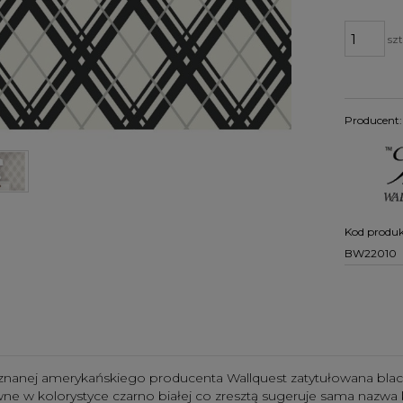
szt
Producent:
Kod produk
BW22010
znanej amerykańskiego producenta Wallquest zatytułowana black
ne w kolorystyce czarno białej co zresztą sugeruje sama nazwa k