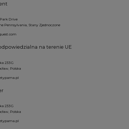
ent
Park Drive
e Pennsylvania, Stany Zjednoczone
quest.com
dpowiedzialna na terenie UE
ska 233G
cław, Polska
etypama.pl
er
ska 233G
cław, Polska
etypama.pl