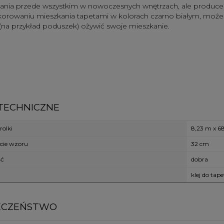
nia przede wszystkim w nowoczesnych wnętrzach, ale producent z
korowaniu mieszkania tapetami w kolorach czarno białym, m
(na przykład poduszek) ożywić swoje mieszkanie.
TECHNICZNE
olki
8,23 m x 6
cie wzoru
32 cm
ść
dobra
klej do tap
ECZEŃSTWO