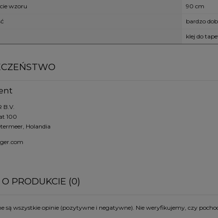
cie wzoru
90 cm
ść
bardzo dob
klej do tape
ECZEŃSTWO
ent
 B.V.
at 100
etermeer, Holandia
nger.com
 O PRODUKCIE (0)
 są wszystkie opinie (pozytywne i negatywne). Nie weryfikujemy, czy pochod