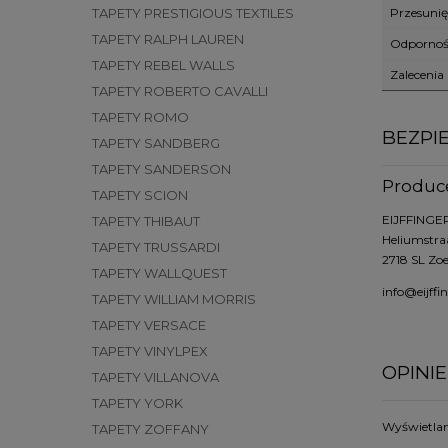
Przesunię
TAPETY PRESTIGIOUS TEXTILES
TAPETY RALPH LAUREN
Odporno
TAPETY REBEL WALLS
Zalecenia
TAPETY ROBERTO CAVALLI
TAPETY ROMO
BEZPI
TAPETY SANDBERG
TAPETY SANDERSON
Produc
TAPETY SCION
EIJFFINGER
TAPETY THIBAUT
Heliumstra
TAPETY TRUSSARDI
2718 SL Zo
TAPETY WALLQUEST
info@eijffi
TAPETY WILLIAM MORRIS
TAPETY VERSACE
TAPETY VINYLPEX
OPINIE
TAPETY VILLANOVA
TAPETY YORK
Wyświetlane
TAPETY ZOFFANY