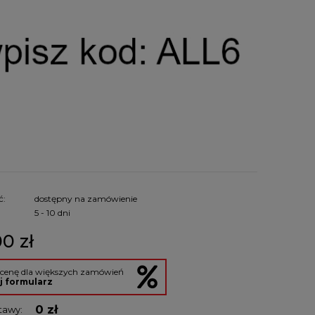
ć:
dostępny na zamówienie
:
5 - 10 dni
0 zł
 cenę dla większych zamówień
j formularz
0 zł
tawy: