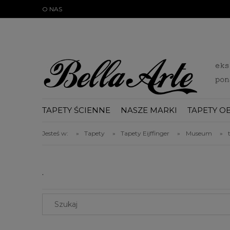
})(document);
O NAS
TAPETY ŚCIENNE
NASZE MARKI
TAPETY O
BLOG
Jesteś w:
»
Tapety
»
Tapety Eijffinger
»
Museum
»
.