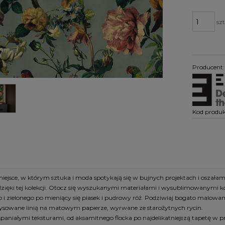
szt
Producent:
Kod produk
ejsce, w którym sztuka i moda spotykają się w bujnych projektach i oszałam
 dzięki tej kolekcji. Otocz się wyszukanymi materiałami i wysublimowanymi 
o i zielonego po mieniący się piasek i pudrowy róż. Podziwiaj bogato malowane
ysowane linią na matowym papierze, wyrwane ze starożytnych rycin.
spaniałymi teksturami, od aksamitnego flocka po najdelikatniejszą tapetę w 