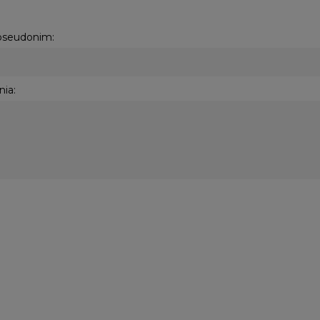
 pseudonim:
nia: