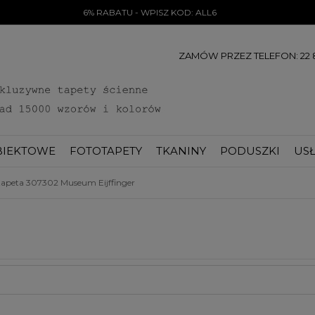
6% RABATU - WPISZ KOD: ALL6
ZAMÓW PRZEZ TELEFON: 22 8
BIEKTOWE
FOTOTAPETY
TKANINY
PODUSZKI
USŁ
tapeta 307302 Museum Eijffinger