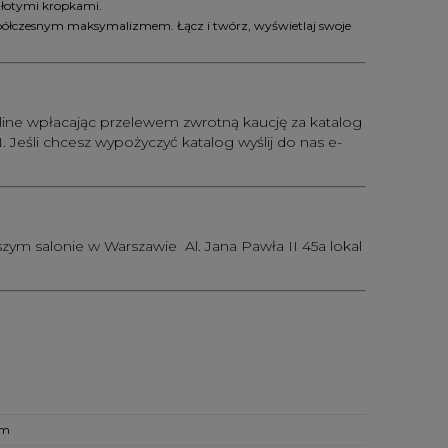
złotymi kropkami.
 współczesnym maksymalizmem. Łącz i twórz, wyświetlaj swoje
line wpłacając przelewem zwrotną kaucję za katalog
Jeśli chcesz wypożyczyć katalog wyślij do nas e-
zym salonie w Warszawie Al. Jana Pawła II 45a lokal
cm