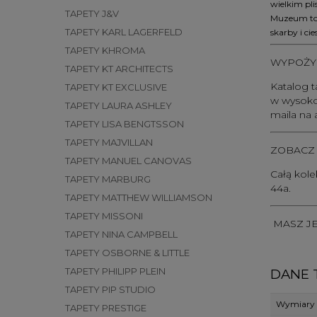
wielkim pl
TAPETY J&V
Muzeum to 
TAPETY KARL LAGERFELD
skarby i ci
TAPETY KHROMA
WYPOŻYC
TAPETY KT ARCHITECTS
Katalog 
TAPETY KT EXCLUSIVE
w wysokoś
TAPETY LAURA ASHLEY
maila na
TAPETY LISA BENGTSSON
TAPETY MAJVILLAN
ZOBACZ 
TAPETY MANUEL CANOVAS
Całą kole
TAPETY MARBURG
44a.
TAPETY MATTHEW WILLIAMSON
TAPETY MISSONI
MASZ J
TAPETY NINA CAMPBELL
TAPETY OSBORNE & LITTLE
TAPETY PHILIPP PLEIN
DANE 
TAPETY PIP STUDIO
Wymiary r
TAPETY PRESTIGE