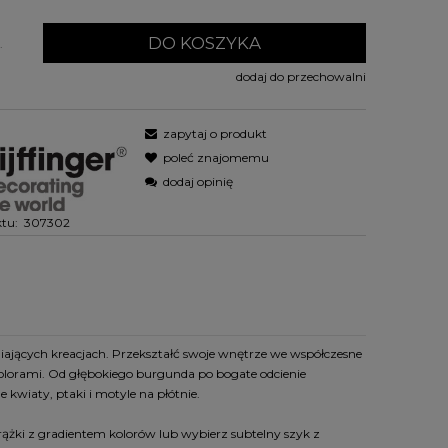
DO KOSZYKA
.
dodaj do przechowalni
zapytaj o produkt
poleć znajomemu
dodaj opinię
tu:
307302
iających kreacjach. Przekształć swoje wnętrze we współczesne
kolorami. Od głębokiego burgunda po bogate odcienie
 kwiaty, ptaki i motyle na płótnie.
prążki z gradientem kolorów lub wybierz subtelny szyk z