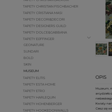
TAPETY CHRISTIAN FISCHBACHER
TAPETY CRISTIANA MASI
TAPETY DECORI&DECORI
TAPETY DESIGNERS GUILD
TAPETY DOLCE&GABBANA
TAPETY EIJFFINGER
GEONATURE
SUNDARI
BOLD
SKIN
MUSEUM
OPIS
TAPETY ELITIS
TAPETY ESTA HOME
Muzeum, mi
TAPETY ETRO
arcydzieło
TAPETY HARLEQUIN
niebieskieg
Kwiaty nar
TAPETY HOHENBERGER
Ciesz się w
TAPETY HOOKEDONWALLS