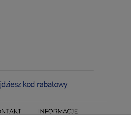
ONTAKT
INFORMACJE
a lokal 44a
O nas
Jak kupować ?