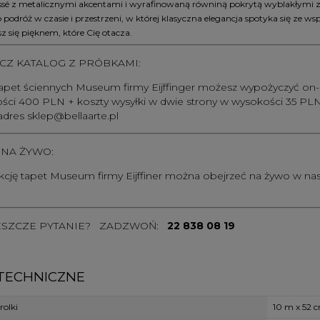
issé z metalicznymi akcentami i wyrafinowaną równiną pokrytą wyblakłymi 
podróż w czasie i przestrzeni, w której klasyczna elegancja spotyka się ze
esz się pięknem, które Cię otacza.
Z KATALOG Z PRÓBKAMI:
tapet ściennych Museum firmy Eijffinger możesz wypożyczyć on-
ci 400 PLN + koszty wysyłki w dwie strony w wysokości 35 PLN. 
 adres
sklep@bellaarte.pl
NA ŻYWO:
kcję tapet Museum firmy Eijffiner można obejrzeć na żywo w nas
ESZCZE PYTANIE? ZADZWOŃ:
22 838 08 19
TECHNICZNE
olki
10 m x 52 