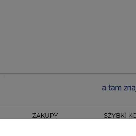
ZAKUPY
SZYBKI K
Czas realizacji zamówienia
Al. Jana Pawła II 45
Formy płatności
+48 22 838 08 19