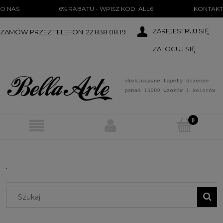
})(document);
O NAS
6% RABATU - WPISZ KOD: ALL6
KONTAKT
ZAREJESTRUJ SIĘ
ZAMÓW PRZEZ TELEFON: 22 838 08 19
ZALOGUJ SIĘ
.