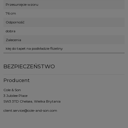
Przesunięcie wzoru
76 cm
Odporność
dobra
Zalecenia
klej do tapet na podkładzie flizeliny
BEZPIECZEŃSTWO
Producent
Cole & Son
3 Jubilee Place
SW3 3TD Chelsea, Wielka Brytania
client.service@cole-and-son.com