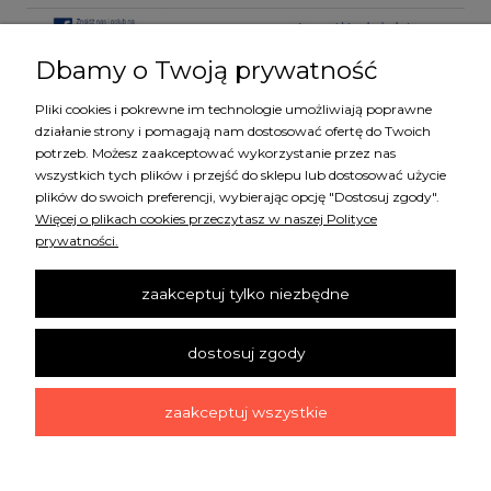
Dbamy o Twoją prywatność
Pliki cookies i pokrewne im technologie umożliwiają poprawne
KATEGORIE
działanie strony i pomagają nam dostosować ofertę do Twoich
potrzeb. Możesz zaakceptować wykorzystanie przez nas
wszystkich tych plików i przejść do sklepu lub dostosować użycie
MARKI
plików do swoich preferencji, wybierając opcję "Dostosuj zgody".
Więcej o plikach cookies przeczytasz w naszej Polityce
prywatności.
ZAKUPY
zaakceptuj tylko niezbędne
SZYBKI KONTAKT
dostosuj zgody
INFORMACJE
zaakceptuj wszystkie