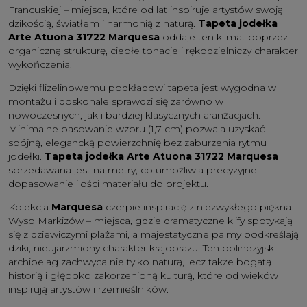
Francuskiej – miejsca, które od lat inspiruje artystów swoją
dzikością, światłem i harmonią z naturą.
Tapeta jodełka
Arte Atuona 31722 Marquesa
oddaje ten klimat poprzez
organiczną strukturę, ciepłe tonacje i rękodzielniczy charakter
wykończenia.
Dzięki flizelinowemu podkładowi tapeta jest wygodna w
montażu i doskonale sprawdzi się zarówno w
nowoczesnych, jak i bardziej klasycznych aranżacjach.
Minimalne pasowanie wzoru (1,7 cm) pozwala uzyskać
spójną, elegancką powierzchnię bez zaburzenia rytmu
jodełki.
Tapeta jodełka Arte Atuona 31722 Marquesa
sprzedawana jest na metry, co umożliwia precyzyjne
dopasowanie ilości materiału do projektu.
Kolekcja
Marquesa
czerpie inspirację z niezwykłego piękna
Wysp Markizów – miejsca, gdzie dramatyczne klify spotykają
się z dziewiczymi plażami, a majestatyczne palmy podkreślają
dziki, nieujarzmiony charakter krajobrazu. Ten polinezyjski
archipelag zachwyca nie tylko naturą, lecz także bogatą
historią i głęboko zakorzenioną kulturą, które od wieków
inspirują artystów i rzemieślników.