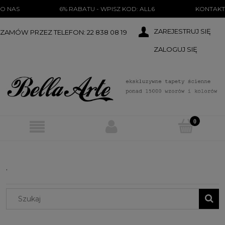
})(document);
O NAS
6% RABATU - WPISZ KOD: ALL6
KONTAKT
ZAREJESTRUJ SIĘ
ZAMÓW PRZEZ TELEFON: 22 838 08 19
ZALOGUJ SIĘ
.