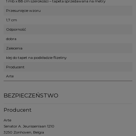
1 mb x 88 cm szerokości – tapeta sprzedawana na metry
Przesunięcie wzoru
1,7 cm
Odporność
dobra
Zalecenia
klej do tapet na podkładzie flizeliny
Producent
Arte
BEZPIECZEŃSTWO
Producent
Arte
Senator A. Jeurissenlaan 1210
3250 Zonhoven, Belgia