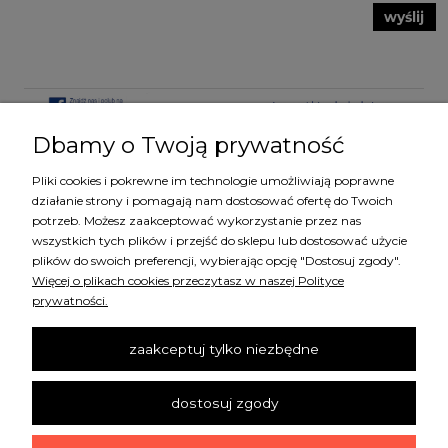
wyślij
Dbamy o Twoją prywatność
Pliki cookies i pokrewne im technologie umożliwiają poprawne
KATEGORIE
działanie strony i pomagają nam dostosować ofertę do Twoich
potrzeb. Możesz zaakceptować wykorzystanie przez nas
wszystkich tych plików i przejść do sklepu lub dostosować użycie
MARKI
plików do swoich preferencji, wybierając opcję "Dostosuj zgody".
Więcej o plikach cookies przeczytasz w naszej Polityce
prywatności.
ZAKUPY
zaakceptuj tylko niezbędne
SZYBKI KONTAKT
dostosuj zgody