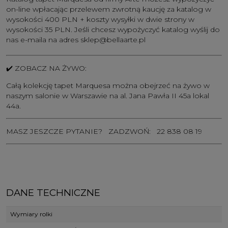
on-line wpłacając przelewem zwrotną kaucję za katalog w
wysokości 400 PLN + koszty wysyłki w dwie strony w
wysokości 35 PLN. Jeśli chcesz wypożyczyć katalog wyślij do
nas e-maila na adres
sklep@bellaarte.pl
✔️
ZOBACZ NA ŻYWO:
Całą kolekcję tapet Marquesa można obejrzeć na żywo w
naszym salonie w Warszawie na al. Jana Pawła II 45a lokal
44a.
MASZ JESZCZE PYTANIE? ZADZWOŃ:
22 838 08 19
DANE TECHNICZNE
Wymiary rolki