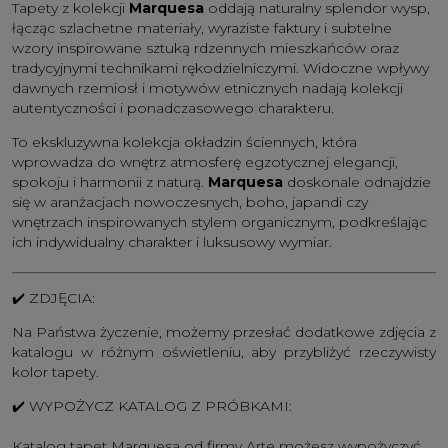
Tapety z kolekcji
Marquesa
oddają naturalny splendor wysp,
łącząc szlachetne materiały, wyraziste faktury i subtelne
wzory inspirowane sztuką rdzennych mieszkańców oraz
tradycyjnymi technikami rękodzielniczymi. Widoczne wpływy
dawnych rzemiosł i motywów etnicznych nadają kolekcji
autentyczności i ponadczasowego charakteru.
To ekskluzywna kolekcja okładzin ściennych, która
wprowadza do wnętrz atmosferę egzotycznej elegancji,
spokoju i harmonii z naturą.
Marquesa
doskonale odnajdzie
się w aranżacjach nowoczesnych, boho, japandi czy
wnętrzach inspirowanych stylem organicznym, podkreślając
ich indywidualny charakter i luksusowy wymiar.
✔️ ZDJĘCIA:
Na Państwa życzenie, możemy przesłać dodatkowe zdjęcia z
katalogu w różnym oświetleniu, aby przybliżyć rzeczywisty
kolor tapety.
✔️ WYPOŻYCZ KATALOG Z PRÓBKAMI:
Katalog tapet Marquesa od firmy Arte możesz wypożyczyć