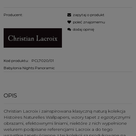
Producent:
zapytaj o produkt
poleć znajomemu
dodaj opinię
Kod produktu:
PCL7020/01
Babylonia Nights Panoramic
OPIS
Christian Lacroix i zainspirowana klasyczną naturą kolekcja
Histoires Naturelles Wallpapers, wzory tapet z egzotycznymi
obrazami, efektownymi liniami, niektóre z nich wypełnione
welurem podpisane referencjami Lacroix a do tego
wszystkie tapety ścienne z tej kolekcji są produkowane na