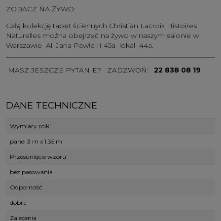
ZOBACZ NA ŻYWO:
Całą kolekcję tapet ściennych Christian Lacroix Histoires
Naturelles można obejrzeć na żywo w naszym salonie w
Warszawie Al. Jana Pawła II 45a lokal 44a.
MASZ JESZCZE PYTANIE? ZADZWOŃ:
22 838 08 19
DANE TECHNICZNE
Wymiary rolki
panel 3 m x 1,35 m
Przesunięcie wzoru
bez pasowania
Odporność
dobra
Zalecenia