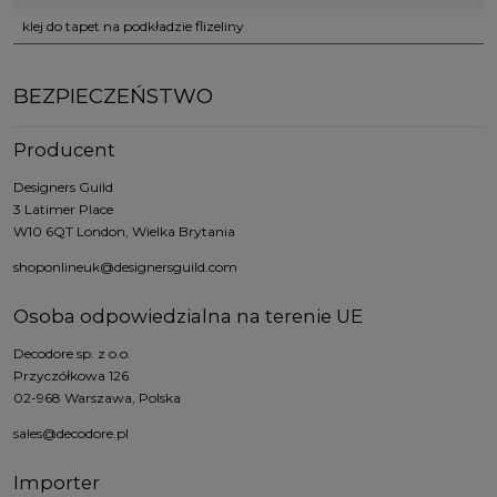
klej do tapet na podkładzie flizeliny
BEZPIECZEŃSTWO
Producent
Designers Guild
3 Latimer Place
W10 6QT London, Wielka Brytania
shoponlineuk@designersguild.com
Osoba odpowiedzialna na terenie UE
Decodore sp. z o.o.
Przyczółkowa 126
02-968 Warszawa, Polska
sales@decodore.pl
Importer