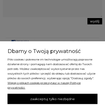
wyślij
Dbamy o Twoją prywatność
Pliki cookies i pokrewne im technologie umożliwiają poprawne
KATEGORIE
działanie strony i pomagają nam dostosować ofertę do Twoich
potrzeb. Możesz zaakceptować wykorzystanie przez nas
wszystkich tych plików i przejść do sklepu lub dostosować użycie
MARKI
plików do swoich preferencji, wybierając opcję "Dostosuj zgody".
Więcej o plikach cookies przeczytasz w naszej Polityce
prywatności.
ZAKUPY
zaakceptuj tylko niezbędne