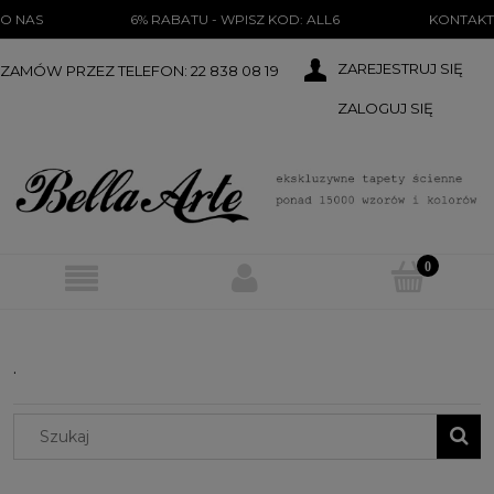
})(document);
O NAS
6% RABATU - WPISZ KOD: ALL6
KONTAKT
ZAREJESTRUJ SIĘ
ZAMÓW PRZEZ TELEFON: 22 838 08 19
ZALOGUJ SIĘ
.